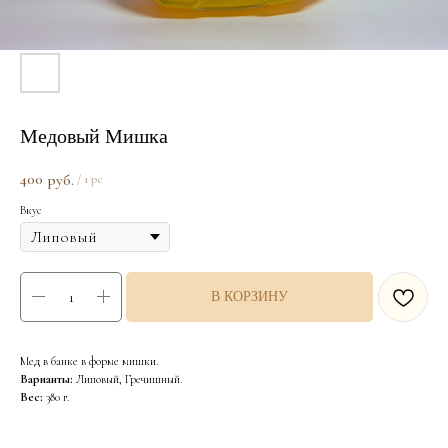
Медовый Мишка
400
руб.
/
1 pc
Вкус
В КОРЗИНУ
Мед в банке в форме мишки.
Варианты:
Липовый, Гречишный.
Вес:
380 г.